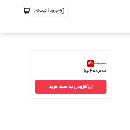
ورود | ثبت‌نام
11
%
450,000
400,000
افزودن به سبد خرید