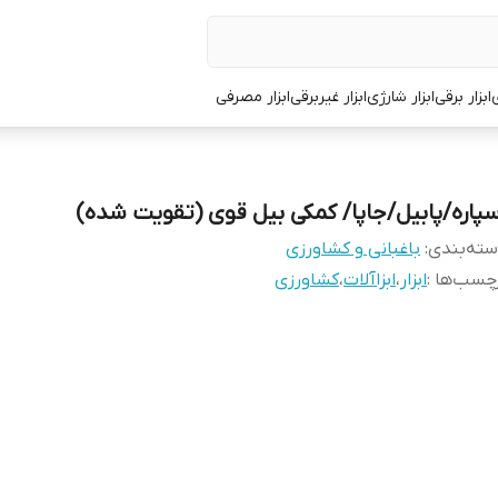
ی
ابزار برقی
ابزار شارژی
ابزار غیربرقی
ابزار مصرفی
سپاره/پابیل/جاپا/ کمکی بیل قوی (تقویت شده)
ته‌بندی
:
باغبانی و کشاورزی
چسب‌ها :
ابزار
،
ابزاآلات
،
کشاورزی