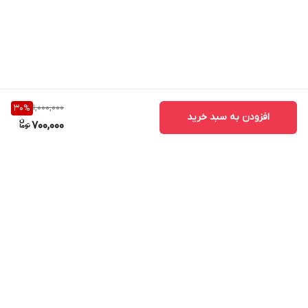
1,000,000
30
%
افزودن به سبد خرید
700,000
برگشت به بالا