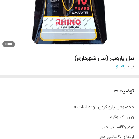
بیل پارویی (بیل شهرداری)
برند:
راه نو
توضیحات
مخصوص پارو کردن توده انباشته
وزن:1 کیلوگرم
عرض:24سانتی متر
ارتفاع: 40سانتی متر