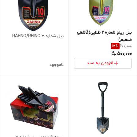
بیل رینو شماره 2 طلایی(قاشقی
بیل شماره 3 RAHNO/RHINO
ضخیم)
600,000
16
%
500,000
افزودن به سبد
ناموجود