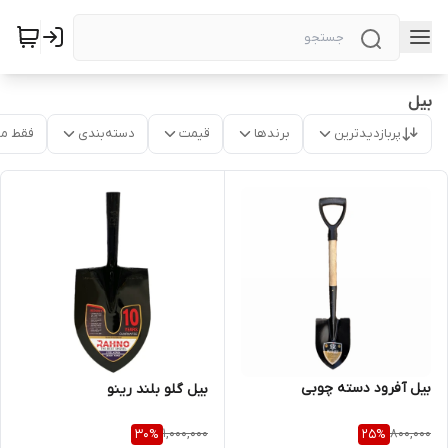
بیل
پربازدیدترین
برندها
قیمت
دسته‌بندی
فقط م
بیل آفرود دسته چوبی
بیل گلو بلند رینو
1,000,000
800,000
30
%
25
%