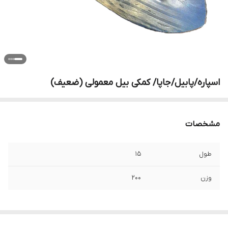
اسپاره/پابیل/جاپا/ کمکی بیل معمولی (ضعیف)
مشخصات
طول
15
وزن
200