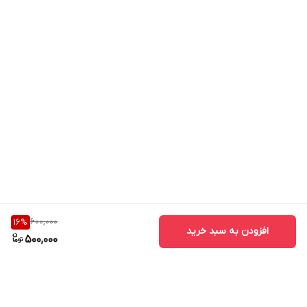
600,000
16
%
افزودن به سبد خرید
500,000